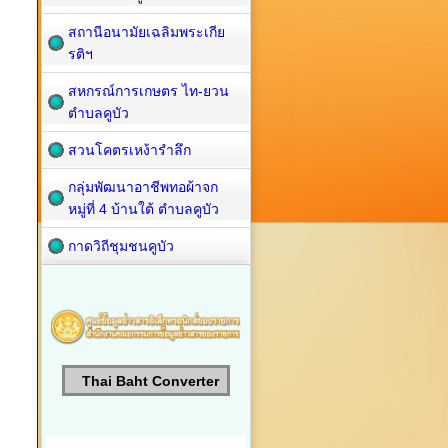
สถานีอนามัยเฉลิมพระเกีย
รติฯ
สหกรณ์การเกษตร ไท-ยวน
ตำบลคูบัว
สวนโคตรเหง้ารำลึก
กลุ่มพัฒนาอาชีพทอผ้าจก
หมู่ที่ 4 บ้านใต้ ตำบลคูบัว
กาดวิถีชุมชนคูบัว
Thai Baht Converter