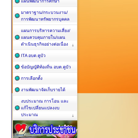
แผนพัฒนาการศึกษา
มาตราฐาน/กระบวนงาน/
การพัฒนาทรัพยากรบุคคล
แผนการบริหารความเสี่ยง/
แผนควบคุมภายใน/แผน
ดำเนินธุรกิจอย่างต่อเนื่อง
ITA อบต.คูบัว
ข้อบัญญัติท้องถิ่น อบต.คูบัว
การเลือกตั้ง
งานพัฒนาจัดเก็บรายได้
งบประมาณ การโอน และ
แก้ไขเปลี่ยนแปลงงบ
ประมาณ