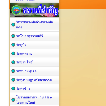
วิหารหลวงพ่อดำ-หลวงพ่อ
แดง
วัดโขลงสุวรรณคีรี
วัดคูบัว
วัดแคทราย
วัดบ้านโพธิ์
วัดหนามพุงดอ
วัดทุ่งราษฎร์ศรัทธาธรรม
วัดท่าช้าง
โบราณสถานหมายเลข ๑
โคกนายใหญ่