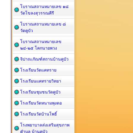
โบราณสถานหมายเลข ๑๘
วัดโขลงสุวรรณคีรี
โบราณสถานหมายเลข ๘
วัดคูบัว
โบราณสถานหมายเลข
๒๔-๒๕ โคกนายพวง
จิปาถะภัณฑ์สถานบ้านคูบัว
โรงเรียนวัดแคทราย
โรงเรียนแคทรายวิทยา
โรงเรียนชุมชนวัดคูบัว
โรงเรียนวัดหนามพุงดอ
โรงเรียนวัดบ้านโพธิ์
โรงพยาบาลส่งเสริมสุขภาพ
ตำบล บ้านคูบัว