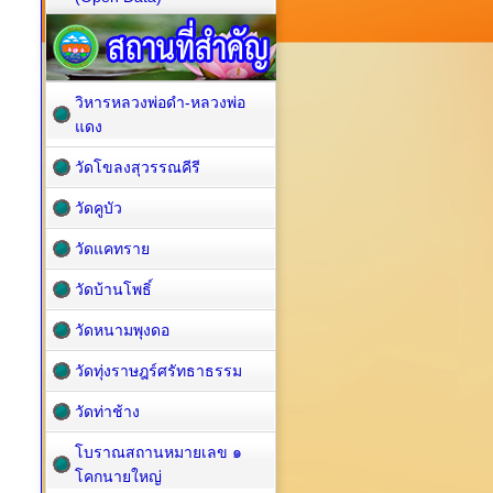
วิหารหลวงพ่อดำ-หลวงพ่อ
แดง
วัดโขลงสุวรรณคีรี
วัดคูบัว
วัดแคทราย
วัดบ้านโพธิ์
วัดหนามพุงดอ
วัดทุ่งราษฎร์ศรัทธาธรรม
วัดท่าช้าง
โบราณสถานหมายเลข ๑
โคกนายใหญ่