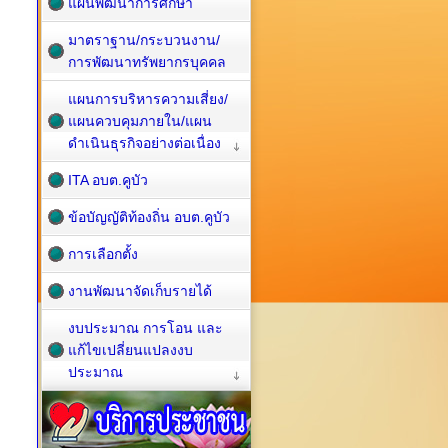
แผนพัฒนาการศึกษา
มาตราฐาน/กระบวนงาน/
การพัฒนาทรัพยากรบุคคล
แผนการบริหารความเสี่ยง/
แผนควบคุมภายใน/แผน
ดำเนินธุรกิจอย่างต่อเนื่อง
ITA อบต.คูบัว
ข้อบัญญัติท้องถิ่น อบต.คูบัว
การเลือกตั้ง
งานพัฒนาจัดเก็บรายได้
งบประมาณ การโอน และ
แก้ไขเปลี่ยนแปลงงบ
ประมาณ