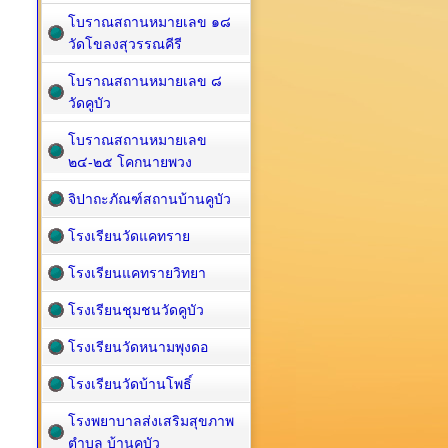
โบราณสถานหมายเลข ๑๘
วัดโขลงสุวรรณคีรี
โบราณสถานหมายเลข ๘
วัดคูบัว
โบราณสถานหมายเลข
๒๔-๒๕ โคกนายพวง
จิปาถะภัณฑ์สถานบ้านคูบัว
โรงเรียนวัดแคทราย
โรงเรียนแคทรายวิทยา
โรงเรียนชุมชนวัดคูบัว
โรงเรียนวัดหนามพุงดอ
โรงเรียนวัดบ้านโพธิ์
โรงพยาบาลส่งเสริมสุขภาพ
ตำบล บ้านคูบัว