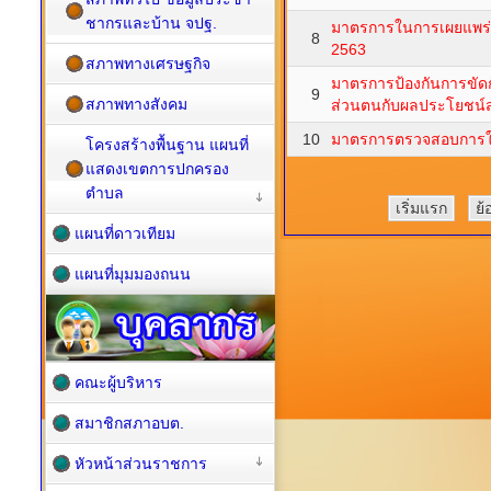
ชากรและบ้าน จปฐ.
มาตรการในการเผยแพร่ข
8
2563
สภาพทางเศรษฐกิจ
มาตรการป้องกันการขัด
9
สภาพทางสังคม
ส่วนตนกับผลประโยชน์ส
10
มาตรการตรวจสอบการใช้
โครงสร้างพื้นฐาน แผนที่
แสดงเขตการปกครอง
ตำบล
เริ่มแรก
ย้
แผนที่ดาวเทียม
แผนที่มุมมองถนน
คณะผู้บริหาร
สมาชิกสภาอบต.
หัวหน้าส่วนราชการ