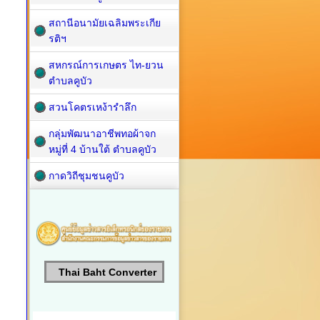
สถานีอนามัยเฉลิมพระเกีย
รติฯ
สหกรณ์การเกษตร ไท-ยวน
ตำบลคูบัว
สวนโคตรเหง้ารำลึก
กลุ่มพัฒนาอาชีพทอผ้าจก
หมู่ที่ 4 บ้านใต้ ตำบลคูบัว
กาดวิถีชุมชนคูบัว
Thai Baht Converter