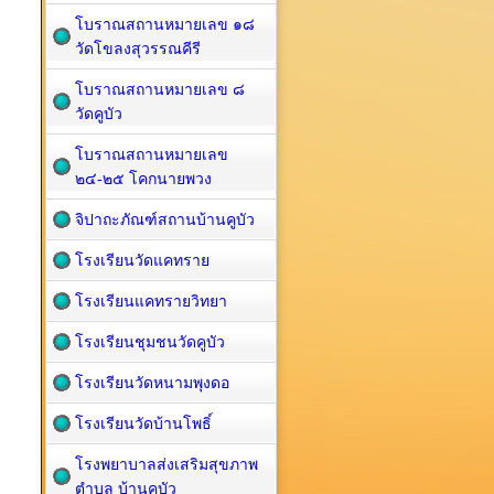
โบราณสถานหมายเลข ๑๘
วัดโขลงสุวรรณคีรี
โบราณสถานหมายเลข ๘
วัดคูบัว
โบราณสถานหมายเลข
๒๔-๒๕ โคกนายพวง
จิปาถะภัณฑ์สถานบ้านคูบัว
โรงเรียนวัดแคทราย
โรงเรียนแคทรายวิทยา
โรงเรียนชุมชนวัดคูบัว
โรงเรียนวัดหนามพุงดอ
โรงเรียนวัดบ้านโพธิ์
โรงพยาบาลส่งเสริมสุขภาพ
ตำบล บ้านคูบัว