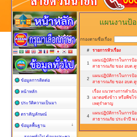
แผนงานป้อ
กรองตามชื่อเรื่อง
#
รายการหัวเรื่อง
แผนปฏิบัติการในการป้
1
สาธารณภัย ของ อบต.คูบ
แผนปฏิบัติการในการป้
2
ข้อมูลการติดต่อ
สาธารณภัย ของ อบต.คูบ
เรื่อง แนวทางการดำเนิ
หน้าหลัก
3
เผาตอซังข้าว หรือพืชไร่
ประวัติความเป็นมา
เหตุรำคาญ
แผนปฏิบัติการในการป้
ตราสัญลักษณ์
4
สาธารณภัย ประจำปี พ.
ข้อมูลพื้นฐาน
สภาพทั่วไป ข้อมูลประชา