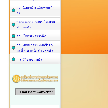
สถานีอนามัยเฉลิมพระเกีย
รติฯ
สหกรณ์การเกษตร ไท-ยวน
ตำบลคูบัว
สวนโคตรเหง้ารำลึก
กลุ่มพัฒนาอาชีพทอผ้าจก
หมู่ที่ 4 บ้านใต้ ตำบลคูบัว
กาดวิถีชุมชนคูบัว
Thai Baht Converter