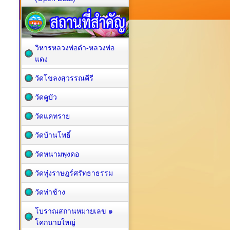
วิหารหลวงพ่อดำ-หลวงพ่อ
แดง
วัดโขลงสุวรรณคีรี
วัดคูบัว
วัดแคทราย
วัดบ้านโพธิ์
วัดหนามพุงดอ
วัดทุ่งราษฎร์ศรัทธาธรรม
วัดท่าช้าง
โบราณสถานหมายเลข ๑
โคกนายใหญ่