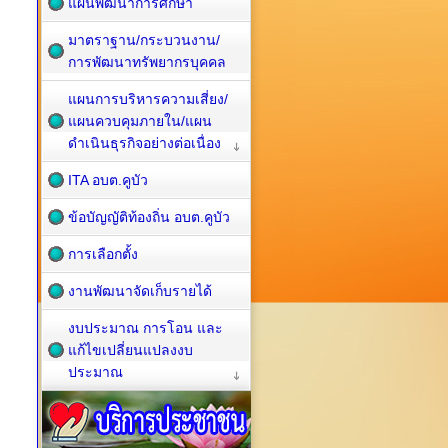
แผนพัฒนาการศึกษา
มาตราฐาน/กระบวนงาน/
การพัฒนาทรัพยากรบุคคล
แผนการบริหารความเสี่ยง/
แผนควบคุมภายใน/แผน
ดำเนินธุรกิจอย่างต่อเนื่อง
ITA อบต.คูบัว
ข้อบัญญัติท้องถิ่น อบต.คูบัว
การเลือกตั้ง
งานพัฒนาจัดเก็บรายได้
งบประมาณ การโอน และ
แก้ไขเปลี่ยนแปลงงบ
ประมาณ