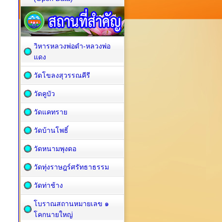
วิหารหลวงพ่อดำ-หลวงพ่อ
แดง
วัดโขลงสุวรรณคีรี
วัดคูบัว
วัดแคทราย
วัดบ้านโพธิ์
วัดหนามพุงดอ
วัดทุ่งราษฎร์ศรัทธาธรรม
วัดท่าช้าง
โบราณสถานหมายเลข ๑
โคกนายใหญ่