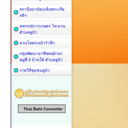
สถานีอนามัยเฉลิมพระเกีย
รติฯ
สหกรณ์การเกษตร ไท-ยวน
ตำบลคูบัว
สวนโคตรเหง้ารำลึก
กลุ่มพัฒนาอาชีพทอผ้าจก
หมู่ที่ 4 บ้านใต้ ตำบลคูบัว
กาดวิถีชุมชนคูบัว
Thai Baht Converter