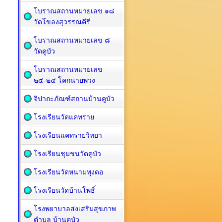
โบราณสถานหมายเลข ๑๘
วัดโขลงสุวรรณคีรี
โบราณสถานหมายเลข ๘
วัดคูบัว
โบราณสถานหมายเลข
๒๔-๒๕ โคกนายพวง
จิปาถะภัณฑ์สถานบ้านคูบัว
โรงเรียนวัดแคทราย
โรงเรียนแคทรายวิทยา
โรงเรียนชุมชนวัดคูบัว
โรงเรียนวัดหนามพุงดอ
โรงเรียนวัดบ้านโพธิ์
โรงพยาบาลส่งเสริมสุขภาพ
ตำบล บ้านคูบัว