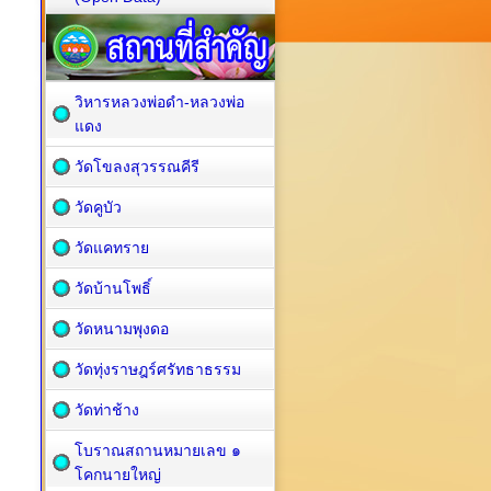
วิหารหลวงพ่อดำ-หลวงพ่อ
แดง
วัดโขลงสุวรรณคีรี
วัดคูบัว
วัดแคทราย
วัดบ้านโพธิ์
วัดหนามพุงดอ
วัดทุ่งราษฎร์ศรัทธาธรรม
วัดท่าช้าง
โบราณสถานหมายเลข ๑
โคกนายใหญ่