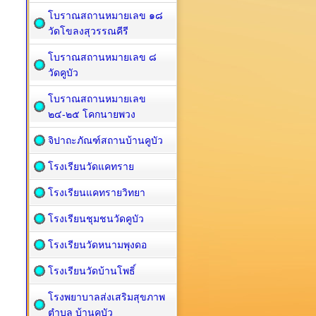
โบราณสถานหมายเลข ๑๘
วัดโขลงสุวรรณคีรี
โบราณสถานหมายเลข ๘
วัดคูบัว
โบราณสถานหมายเลข
๒๔-๒๕ โคกนายพวง
จิปาถะภัณฑ์สถานบ้านคูบัว
โรงเรียนวัดแคทราย
โรงเรียนแคทรายวิทยา
โรงเรียนชุมชนวัดคูบัว
โรงเรียนวัดหนามพุงดอ
โรงเรียนวัดบ้านโพธิ์
โรงพยาบาลส่งเสริมสุขภาพ
ตำบล บ้านคูบัว