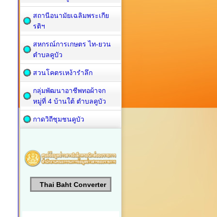
สถานีอนามัยเฉลิมพระเกีย
รติฯ
สหกรณ์การเกษตร ไท-ยวน
ตำบลคูบัว
สวนโคตรเหง้ารำลึก
กลุ่มพัฒนาอาชีพทอผ้าจก
หมู่ที่ 4 บ้านใต้ ตำบลคูบัว
กาดวิถีชุมชนคูบัว
Thai Baht Converter