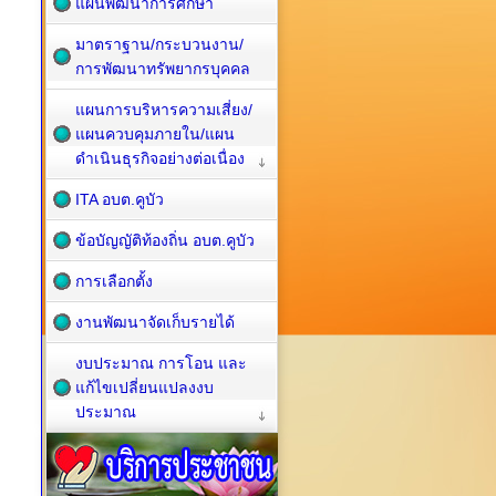
แผนพัฒนาการศึกษา
มาตราฐาน/กระบวนงาน/
การพัฒนาทรัพยากรบุคคล
แผนการบริหารความเสี่ยง/
แผนควบคุมภายใน/แผน
ดำเนินธุรกิจอย่างต่อเนื่อง
ITA อบต.คูบัว
ข้อบัญญัติท้องถิ่น อบต.คูบัว
การเลือกตั้ง
งานพัฒนาจัดเก็บรายได้
งบประมาณ การโอน และ
แก้ไขเปลี่ยนแปลงงบ
ประมาณ