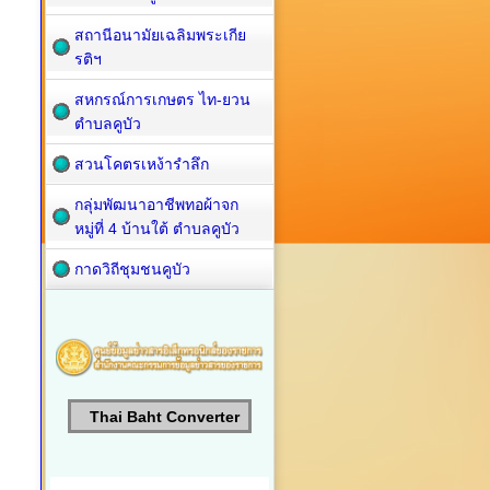
สถานีอนามัยเฉลิมพระเกีย
รติฯ
สหกรณ์การเกษตร ไท-ยวน
ตำบลคูบัว
สวนโคตรเหง้ารำลึก
กลุ่มพัฒนาอาชีพทอผ้าจก
หมู่ที่ 4 บ้านใต้ ตำบลคูบัว
กาดวิถีชุมชนคูบัว
Thai Baht Converter