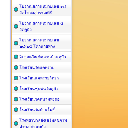
โบราณสถานหมายเลข ๑๘
วัดโขลงสุวรรณคีรี
โบราณสถานหมายเลข ๘
วัดคูบัว
โบราณสถานหมายเลข
๒๔-๒๕ โคกนายพวง
จิปาถะภัณฑ์สถานบ้านคูบัว
โรงเรียนวัดแคทราย
โรงเรียนแคทรายวิทยา
โรงเรียนชุมชนวัดคูบัว
โรงเรียนวัดหนามพุงดอ
โรงเรียนวัดบ้านโพธิ์
โรงพยาบาลส่งเสริมสุขภาพ
ตำบล บ้านคูบัว