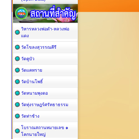
วิหารหลวงพ่อดำ-หลวงพ่อ
แดง
วัดโขลงสุวรรณคีรี
วัดคูบัว
วัดแคทราย
วัดบ้านโพธิ์
วัดหนามพุงดอ
วัดทุ่งราษฎร์ศรัทธาธรรม
วัดท่าช้าง
โบราณสถานหมายเลข ๑
โคกนายใหญ่